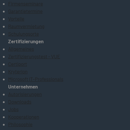
Firmenseminare
Garantietermine
Vorteile
Raumvermietung
Schulungsorte
Zertifizierungen
Allgemeines
Zertifizierungstest - VUE
Certiport
Kryterion
Microsoft IT-Professionals
Unternehmen
Autorisierungen
Downloads
Jobs
Kooperationen
Philosophie