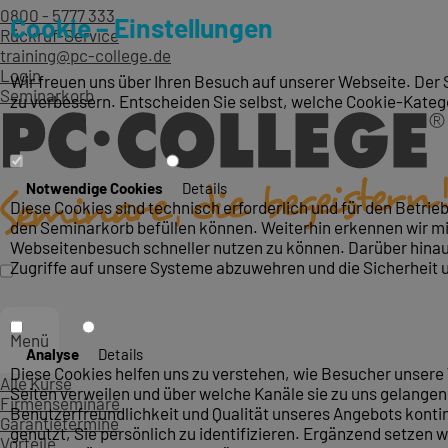
0800 - 5777 333
Cookie – Einstellungen
Rückruf-Service
training@pc-college.de
Login
Wir freuen uns über Ihren Besuch auf unserer Webseite. Der 
Seminarkorb
zu verbessern. Entscheiden Sie selbst, welche Cookie-Kateg
Notwendige Cookies
Details
Diese Cookies sind technisch erforderlich und für den Betri
den Seminarkorb befüllen können. Weiterhin erkennen wir mit
Webseitenbesuch schneller nutzen zu können. Darüber hinaus
Zugriffe auf unsere Systeme abzuwehren und die Sicherheit 
Menü
Analyse
Details
Diese Cookies helfen uns zu verstehen, wie Besucher unsere 
Alle Kurse
Seiten verweilen und über welche Kanäle sie zu uns gelangen.
Firmenseminare
Benutzerfreundlichkeit und Qualität unseres Angebots konti
Garantietermine
genutzt, Sie persönlich zu identifizieren. Ergänzend setzen w
Vorteile