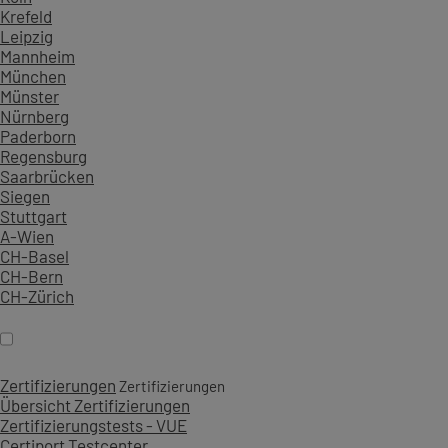
Krefeld
Leipzig
Mannheim
München
Münster
Nürnberg
Paderborn
Regensburg
Saarbrücken
Siegen
Stuttgart
A-Wien
CH-Basel
CH-Bern
CH-Zürich
Zertifizierungen
Zertifizierungen
Übersicht Zertifizierungen
Zertifizierungstests - VUE
Certiport Testcenter