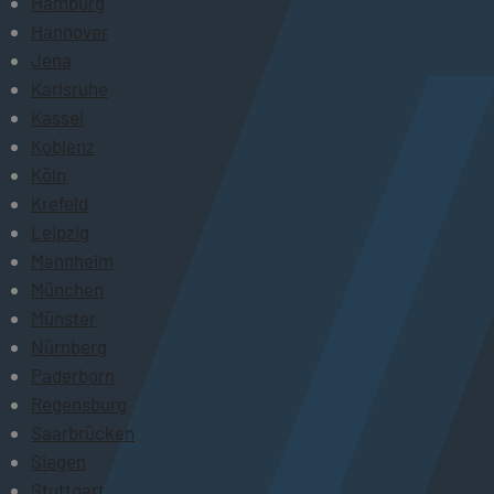
Hamburg
Hannover
Jena
Karlsruhe
Kassel
Koblenz
Köln
Krefeld
Leipzig
Mannheim
München
Münster
Nürnberg
Paderborn
Regensburg
Saarbrücken
Siegen
Stuttgart