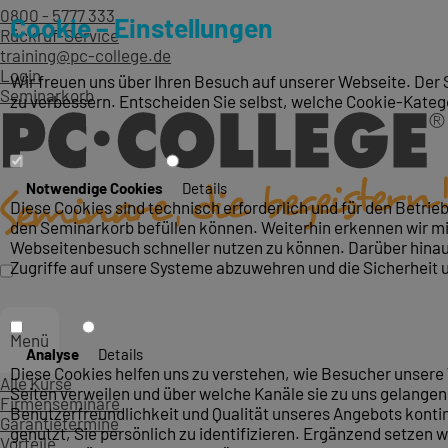
0800 - 5777 333
Cookie – Einstellungen
Rückruf-Service
training@pc-college.de
Login
Wir freuen uns über Ihren Besuch auf unserer Webseite. Der 
Seminarkorb
zu verbessern. Entscheiden Sie selbst, welche Cookie-Kateg
Notwendige Cookies
Details
Diese Cookies sind technisch erforderlich und für den Betri
den Seminarkorb befüllen können. Weiterhin erkennen wir mit
Webseitenbesuch schneller nutzen zu können. Darüber hinaus
Zugriffe auf unsere Systeme abzuwehren und die Sicherheit 
Menü
Analyse
Details
Diese Cookies helfen uns zu verstehen, wie Besucher unsere 
Alle Kurse
Seiten verweilen und über welche Kanäle sie zu uns gelangen.
Firmenseminare
Benutzerfreundlichkeit und Qualität unseres Angebots konti
Garantietermine
genutzt, Sie persönlich zu identifizieren. Ergänzend setzen w
Vorteile