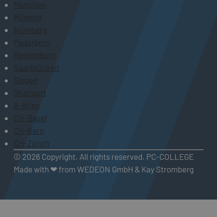
München
Münster
Nürnberg
Paderborn
Regensburg
Saarbrücken
Siegen
Stuttgart
A-Wien
CH-Basel
CH-Bern
CH-Zürich
© 2026 Copyright. All rights reserved. PC-COLLEGE
Made with ❤ from WEDEON GmbH & Kay Stromberg