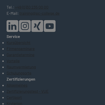
Tel.:
+49 (0)30 235 00 00
E-Mail:
training@pc-college.de
Service
Kursübersicht
Firmenseminare
Garantietermine
Vorteile
Raumvermietung
Schulungsorte
Zertifizierungen
Allgemeines
Zertifizierungstest - VUE
Certiport
Kryterion