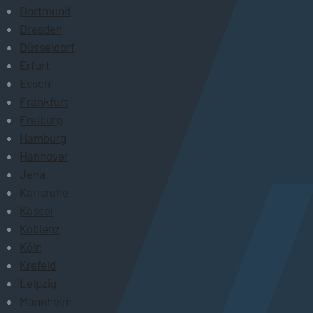
Dortmund
Dresden
Düsseldorf
Erfurt
Essen
Frankfurt
Freiburg
Hamburg
Hannover
Jena
Karlsruhe
Kassel
Koblenz
Köln
Krefeld
Leipzig
Mannheim