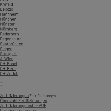
Krefeld
Leipzig
Mannheim
München
Münster
Nürnberg
Paderborn
Regensburg
Saarbrücken
Siegen
Stuttgart
A-Wien
CH-Basel
CH-Bern
CH-Zürich
Zertifizierungen
Zertifizierungen
Übersicht Zertifizierungen
Zertifizierungstests - VUE
Certiport Testcenter