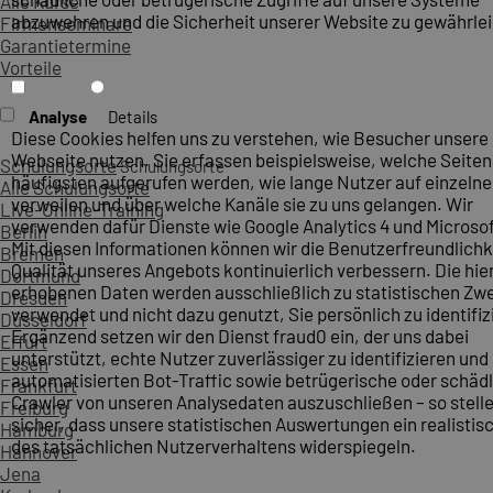
Alle Kurse
abzuwehren und die Sicherheit unserer Website zu gewährlei
Firmenseminare
Garantietermine
Vorteile
Analyse
Details
Diese Cookies helfen uns zu verstehen, wie Besucher unsere
Webseite nutzen. Sie erfassen beispielsweise, welche Seite
Schulungsorte
Schulungsorte
häufigsten aufgerufen werden, wie lange Nutzer auf einzelne
Alle Schulungsorte
verweilen und über welche Kanäle sie zu uns gelangen. Wir
Live-Online-Training
verwenden dafür Dienste wie Google Analytics 4 und Microsoft
Berlin
Mit diesen Informationen können wir die Benutzerfreundlichk
Bremen
Qualität unseres Angebots kontinuierlich verbessern. Die hie
Dortmund
erhobenen Daten werden ausschließlich zu statistischen Z
Dresden
verwendet und nicht dazu genutzt, Sie persönlich zu identifiz
Düsseldorf
Ergänzend setzen wir den Dienst fraud0 ein, der uns dabei
Erfurt
unterstützt, echte Nutzer zuverlässiger zu identifizieren und
Essen
automatisierten Bot-Traffic sowie betrügerische oder schäd
Frankfurt
Crawler von unseren Analysedaten auszuschließen – so stelle
Freiburg
sicher, dass unsere statistischen Auswertungen ein realistis
Hamburg
des tatsächlichen Nutzerverhaltens widerspiegeln.
Hannover
Jena