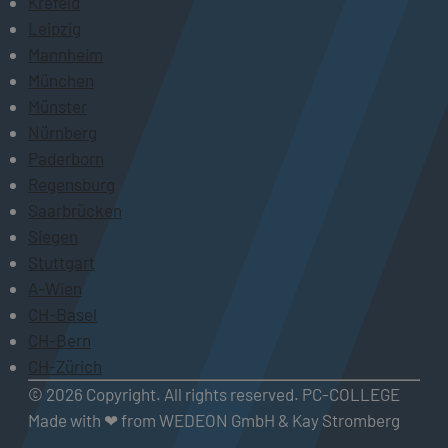
Krefeld
Leipzig
Mannheim
München
Münster
Nürnberg
Paderborn
Regensburg
Saarbrücken
Siegen
Stuttgart
A-Wien
CH-Basel
CH-Bern
CH-Zürich
© 2026 Copyright. All rights reserved. PC-COLLEGE
Made with ❤ from WEDEON GmbH & Kay Stromberg