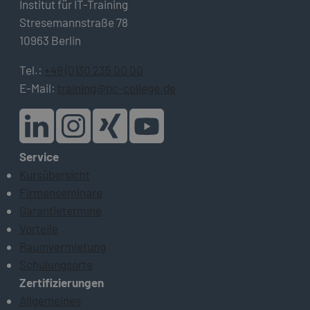
Institut für IT-Training
Stresemannstraße 78
10963 Berlin
Tel.:
+49 (0)30 235 00 00
E-Mail:
training@pc-college.de
Service
Kursübersicht
Firmenseminare
Garantietermine
Vorteile
Raumvermietung
Schulungsorte
Zertifizierungen
Allgemeines