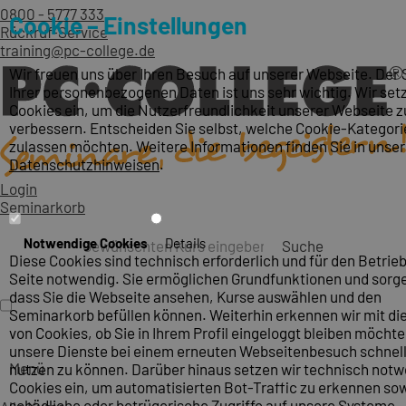
0800 - 5777 333
Cookie – Einstellungen
Rückruf-Service
training@pc-college.de
Wir freuen uns über Ihren Besuch auf unserer Webseite. Der
Ihrer personenbezogenen Daten ist uns sehr wichtig. Wir set
Cookies ein, um die Nutzerfreundlichkeit unserer Webseite z
verbessern. Entscheiden Sie selbst, welche Cookie-Kategori
zulassen möchten. Weitere Informationen finden Sie in unse
Datenschutzhinweisen
.
Login
Seminarkorb
Notwendige Cookies
Details
Suche
Diese Cookies sind technisch erforderlich und für den Betrieb
Seite notwendig. Sie ermöglichen Grundfunktionen und sorge
dass Sie die Webseite ansehen, Kurse auswählen und den
Seminarkorb befüllen können. Weiterhin erkennen wir mit die
von Cookies, ob Sie in Ihrem Profil eingeloggt bleiben möcht
unsere Dienste bei einem erneuten Webseitenbesuch schnel
Menü
nutzen zu können. Darüber hinaus setzen wir technisch not
Cookies ein, um automatisierten Bot-Traffic zu erkennen so
schädliche oder betrügerische Zugriffe auf unsere Systeme