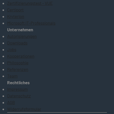
Zertifizierungstest - VUE
Certiport
Kryterion
Microsoft IT-Professionals
Unternehmen
Autorisierungen
Downloads
Jobs
Kooperationen
Philosophie
Referenzen
Team
Rechtliches
Impressum
Datenschutz
AGB
Widerrufsformular