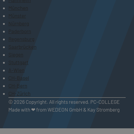
München
Münster
Nürnberg
Paderborn
Regensburg
Saarbrücken
Siegen
Stuttgart
A-Wien
CH-Basel
CH-Bern
CH-Zürich
© 2026 Copyright. All rights reserved. PC-COLLEGE
Made with ❤ from WEDEON GmbH & Kay Stromberg