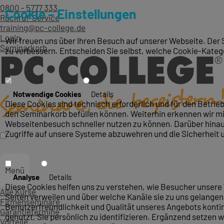
0800 - 5777 333
Cookie – Einstellungen
Rückruf-Service
training@pc-college.de
Login
Wir freuen uns über Ihren Besuch auf unserer Webseite. Der 
Seminarkorb
zu verbessern. Entscheiden Sie selbst, welche Cookie-Kateg
Notwendige Cookies
Details
Diese Cookies sind technisch erforderlich und für den Betri
den Seminarkorb befüllen können. Weiterhin erkennen wir mit
Webseitenbesuch schneller nutzen zu können. Darüber hinaus
Zugriffe auf unsere Systeme abzuwehren und die Sicherheit 
Menü
Analyse
Details
Diese Cookies helfen uns zu verstehen, wie Besucher unsere 
Alle Kurse
Seiten verweilen und über welche Kanäle sie zu uns gelangen.
Firmenseminare
Benutzerfreundlichkeit und Qualität unseres Angebots konti
Garantietermine
genutzt, Sie persönlich zu identifizieren. Ergänzend setzen w
Vorteile