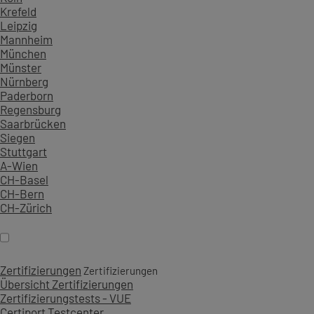
Krefeld
Leipzig
Mannheim
München
Münster
Nürnberg
Paderborn
Regensburg
Saarbrücken
Siegen
Stuttgart
A-Wien
CH-Basel
CH-Bern
CH-Zürich
Zertifizierungen
Zertifizierungen
Übersicht Zertifizierungen
Zertifizierungstests - VUE
Certiport Testcenter