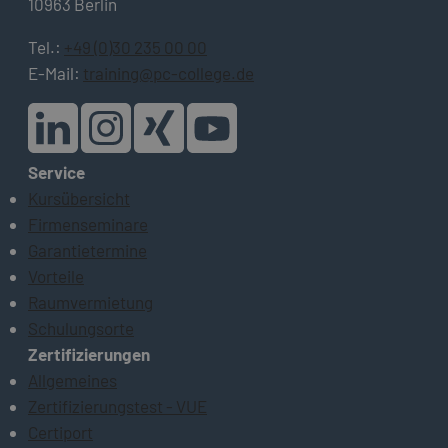
10963 Berlin
Tel.:
+49 (0)30 235 00 00
E-Mail:
training@pc-college.de
Service
Kursübersicht
Firmenseminare
Garantietermine
Vorteile
Raumvermietung
Schulungsorte
Zertifizierungen
Allgemeines
Zertifizierungstest - VUE
Certiport