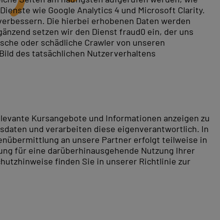
ienste wie Google Analytics 4 und Microsoft Clarity.
 verbessern. Die hierbei erhobenen Daten werden
gänzend setzen wir den Dienst fraud0 ein, der uns
COLLEGE in Stuttgart. Unsere praxisorientierten
rische oder schädliche Crawler von unseren
 Access effektiv zu nutzen
. Egal, ob Sie ein Anfänger
 Bild des tatsächlichen Nutzerverhaltens
ere erfahrenen Dozenten unterstützen Sie dabei, Ihre
hte generieren. Nutzen Sie die Chance, Ihre beruflichen
relevante Kursangebote und Informationen anzeigen zu
daten und verarbeiten diese eigenverantwortlich. In
um in Stuttgart. Hier besuchen Sie Ihre Access
nübermittlung an unsere Partner erfolgt teilweise in
rttembergs ist eingebettet in Hügel, Weinberge,
tung für eine darüberhinausgehende Nutzung Ihrer
 definitiv die schönen Ecken Stuttgarts entdecken.
hutzhinweise finden Sie in unserer Richtlinie zur
r Access Schulungszentrum aus Reutlingen (35 Minuten).
higen Raum Weiterbildungen für Ihr IT-Know-how. Mit
tschland, Österreich und der Schweiz besuchen unsere