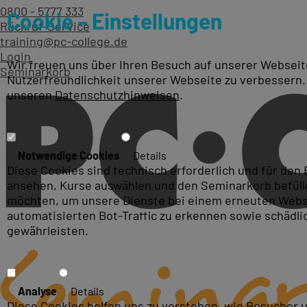
0800 - 5777 333
Cookie – Einstellungen
Rückruf-Service
training@pc-college.de
Login
Wir freuen uns über Ihren Besuch auf unserer Webseite
Seminarkorb
Nutzerfreundlichkeit unserer Webseite zu verbessern.
unseren
Datenschutzhinweisen
.
Access-Kurse und Access S
Notwendige Cookies
Details
Diese Cookies sind technisch erforderlich und für den
ansehen, Kurse auswählen und den Seminarkorb befüllen
möchten, um unsere Dienste bei einem erneuten Webse
automatisierten Bot-Traffic zu erkennen sowie schädl
gewährleisten.
Analyse
Details
Diese Cookies helfen uns zu verstehen, wie Besucher 