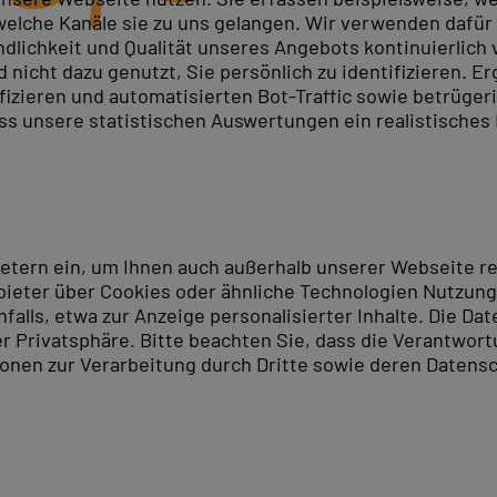
elche Kanäle sie zu uns gelangen. Wir verwenden dafür D
ndlichkeit und Qualität unseres Angebots kontinuierlich
nicht dazu genutzt, Sie persönlich zu identifizieren. Er
ionellen
Access Kursen
und
Access Schulungen
bei PC-
ifizieren und automatisierten Bot-Traffic sowie betrüge
igkeiten zu vermitteln, die Sie benötigen, um
Microsoft
ass unsere statistischen Auswertungen ein realistisches
geschrittener, der seine Kenntnisse vertiefen will – uns
stellen, Abfragen durchführen und aussagekräftige Beric
nzen auf das nächste Level zu heben!
dort Stuttgart
ietern ein, um Ihnen auch außerhalb unserer Webseite 
ieter über Cookies oder ähnliche Technologien Nutzungs
ahnhof entfernt liegt unser PC-COLLEGE-Schulungszentr
lls, etwa zur Anzeige personalisierter Inhalte. Die Date
d kultureller Angebote. Die Landeshauptstadt Baden-Wü
er Privatsphäre. Bitte beachten Sie, dass die Verantwor
 aktiv mit Radfahren oder Wandern gestalten und werden
tionen zur Verarbeitung durch Dritte sowie deren Datensc
dt Tübingen erreichbar. Noch kürzer ist der Weg in unse
e und Schulungen an, sondern im gesamten deutschsprac
en
finden Sie uns auch in Ihrer Nähe. Innerhalb von Deu