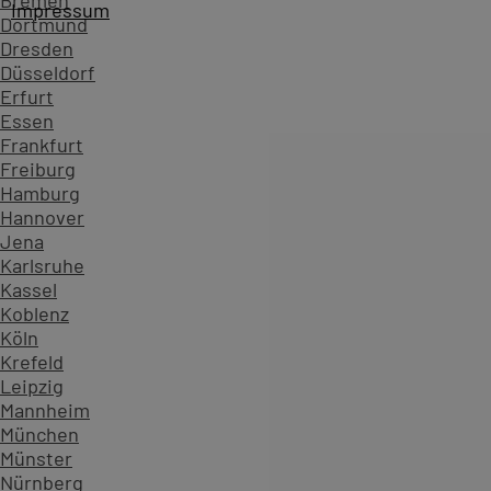
Bremen
Access Trainer Sie auch gerne in Ihrem Haus und führen 
Impressum
Dortmund
Dresden
PC-COLLEGE hat neben Access über 850 weitere Seminar
Düsseldorf
Exzellent
Erfurt
Essen
4,8
/5
Frankfurt
Schnitt ermittelt aus
Freiburg
510 Bewertungen der letzten 12 Monate
Hamburg
Hannover
Jena
Karlsruhe
Kassel
Koblenz
Köln
Krefeld
Leipzig
Mannheim
München
Münster
Nürnberg