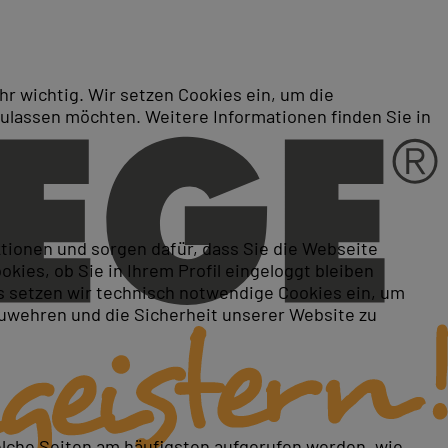
r wichtig. Wir setzen Cookies ein, um die
zulassen möchten. Weitere Informationen finden Sie in
n Stuttgart
ktionen und sorgen dafür, dass Sie die Webseite
ies, ob Sie in Ihrem Profil eingeloggt bleiben
 setzen wir technisch notwendige Cookies ein, um
zuwehren und die Sicherheit unserer Website zu
elche Seiten am häufigsten aufgerufen werden, wie