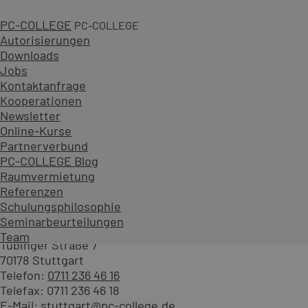
PC-COLLEGE
PC-COLLEGE
Autorisierungen
Downloads
Jobs
Kontaktanfrage
Kooperationen
Newsletter
Online-Kurse
Partnerverbund
PC-COLLEGE Blog
Raumvermietung
Ihr Kontakt für unsere Access S
Referenzen
Schulungsphilosophie
Seminarbeurteilungen
PC-COLLEGE Stuttgart
Team
Tübinger Straße 7
70178 Stuttgart
Telefon:
0711 236 46 16
Telefax: 0711 236 46 18
E-Mail:
stuttgart@pc-college.de