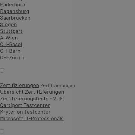
Paderborn
Regensburg
Saarbrücken
Siegen
Stuttgart
A-Wien
CH-Basel
CH-Bern
CH-Zürich
Zertifizierungen
Zertifizierungen
Übersicht Zertifizierungen
Zertifizierungstests - VUE
Certiport Testcenter
Kryterion Testcenter
Microsoft IT-Professionals