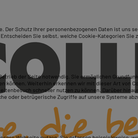
. Der Schutz Ihrer personenbezogenen Daten ist uns seh
 Entscheiden Sie selbst, welche Cookie-Kategorien Sie 
Suche
chulungen bei PC-COLLEGE i
 Betrieb der Seite notwendig. Sie ermöglichen Grundfun
 können. Weiterhin erkennen wir mit dieser Art von Cook
itenbesuch schneller nutzen zu können. Darüber hinaus
iche oder betrügerische Zugriffe auf unsere Systeme ab
unsere Webseite nutzen. Sie erfassen beispielsweise, w