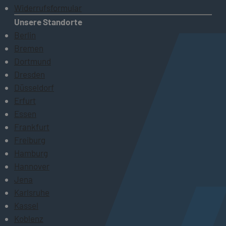
Widerrufsformular
Unsere Standorte
Berlin
Bremen
Dortmund
Dresden
Düsseldorf
Erfurt
Essen
Frankfurt
Freiburg
Hamburg
Hannover
Jena
Karlsruhe
Kassel
Koblenz