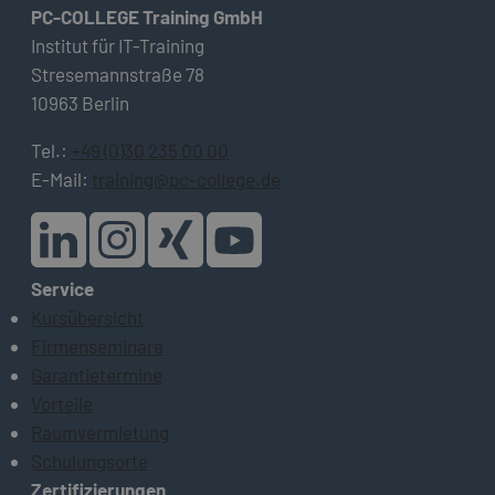
PC-COLLEGE Training GmbH
Institut für IT-Training
Stresemannstraße 78
10963 Berlin
Tel.:
+49 (0)30 235 00 00
E-Mail:
training@pc-college.de
Service
Kursübersicht
Firmenseminare
Garantietermine
Vorteile
Raumvermietung
Schulungsorte
Zertifizierungen