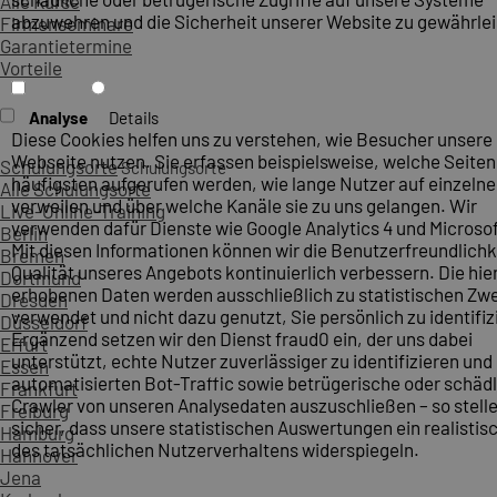
Alle Kurse
abzuwehren und die Sicherheit unserer Website zu gewährlei
Firmenseminare
Garantietermine
Vorteile
Analyse
Details
Diese Cookies helfen uns zu verstehen, wie Besucher unsere
Webseite nutzen. Sie erfassen beispielsweise, welche Seite
Schulungsorte
Schulungsorte
häufigsten aufgerufen werden, wie lange Nutzer auf einzelne
Alle Schulungsorte
verweilen und über welche Kanäle sie zu uns gelangen. Wir
Live-Online-Training
verwenden dafür Dienste wie Google Analytics 4 und Microsoft
Berlin
Mit diesen Informationen können wir die Benutzerfreundlichk
Bremen
Qualität unseres Angebots kontinuierlich verbessern. Die hie
Dortmund
erhobenen Daten werden ausschließlich zu statistischen Z
Dresden
verwendet und nicht dazu genutzt, Sie persönlich zu identifiz
Düsseldorf
Ergänzend setzen wir den Dienst fraud0 ein, der uns dabei
Erfurt
unterstützt, echte Nutzer zuverlässiger zu identifizieren und
Essen
automatisierten Bot-Traffic sowie betrügerische oder schäd
Frankfurt
Crawler von unseren Analysedaten auszuschließen – so stelle
Freiburg
sicher, dass unsere statistischen Auswertungen ein realistis
Hamburg
des tatsächlichen Nutzerverhaltens widerspiegeln.
Hannover
Jena