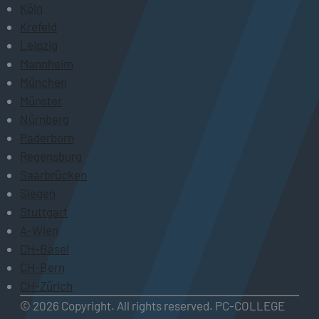
Köln
Krefeld
Leipzig
Mannheim
München
Münster
Nürnberg
Paderborn
Regensburg
Saarbrücken
Siegen
Stuttgart
A-Wien
CH-Basel
CH-Bern
CH-Zürich
© 2026 Copyright. All rights reserved. PC-COLLEGE