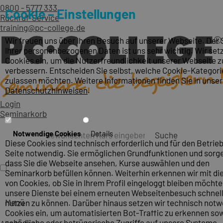
0800 - 5777 333
Cookie – Einstellungen
Rückruf-Service
training@pc-college.de
Wir freuen uns über Ihren Besuch auf unserer Webseite. Der
Ihrer personenbezogenen Daten ist uns sehr wichtig. Wir set
Cookies ein, um die Nutzerfreundlichkeit unserer Webseite z
verbessern. Entscheiden Sie selbst, welche Cookie-Kategori
zulassen möchten. Weitere Informationen finden Sie in unse
Datenschutzhinweisen
.
Login
Seminarkorb
Notwendige Cookies
Details
Suche
Diese Cookies sind technisch erforderlich und für den Betrieb
Seite notwendig. Sie ermöglichen Grundfunktionen und sorge
dass Sie die Webseite ansehen, Kurse auswählen und den
Seminarkorb befüllen können. Weiterhin erkennen wir mit die
von Cookies, ob Sie in Ihrem Profil eingeloggt bleiben möcht
unsere Dienste bei einem erneuten Webseitenbesuch schnel
Menü
nutzen zu können. Darüber hinaus setzen wir technisch not
Cookies ein, um automatisierten Bot-Traffic zu erkennen so
schädliche oder betrügerische Zugriffe auf unsere Systeme