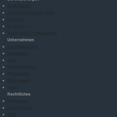
Allgemeines
Zertifizierungstest - VUE
Certiport
Kryterion
Microsoft IT-Professionals
Unternehmen
Autorisierungen
Downloads
Jobs
Kooperationen
Philosophie
Referenzen
Team
Rechtliches
Impressum
Datenschutz
AGB