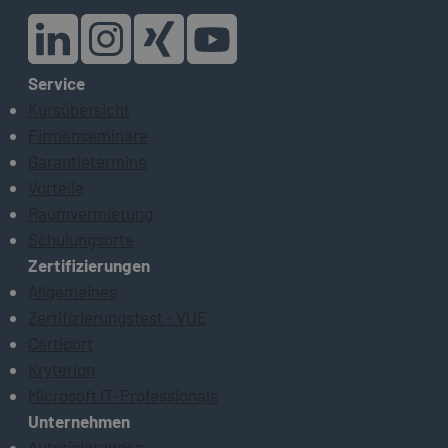
Service
Kursübersicht
Firmenseminare
Garantietermine
Vorteile
Raumvermietung
Schulungsorte
Zertifizierungen
Allgemeines
Zertifizierungstest - VUE
Certiport
Kryterion
Microsoft IT-Professionals
Unternehmen
Autorisierungen