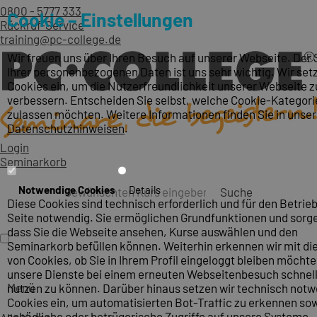
0800 - 5777 333
Cookie – Einstellungen
Rückruf-Service
training@pc-college.de
Wir freuen uns über Ihren Besuch auf unserer Webseite. Der
Ihrer personenbezogenen Daten ist uns sehr wichtig. Wir set
Cookies ein, um die Nutzerfreundlichkeit unserer Webseite z
verbessern. Entscheiden Sie selbst, welche Cookie-Kategori
zulassen möchten. Weitere Informationen finden Sie in unse
Datenschutzhinweisen
.
Login
Seminarkorb
Notwendige Cookies
Details
Suche
Diese Cookies sind technisch erforderlich und für den Betrieb
Seite notwendig. Sie ermöglichen Grundfunktionen und sorge
dass Sie die Webseite ansehen, Kurse auswählen und den
Seminarkorb befüllen können. Weiterhin erkennen wir mit die
von Cookies, ob Sie in Ihrem Profil eingeloggt bleiben möcht
unsere Dienste bei einem erneuten Webseitenbesuch schnel
Menü
nutzen zu können. Darüber hinaus setzen wir technisch not
Cookies ein, um automatisierten Bot-Traffic zu erkennen so
schädliche oder betrügerische Zugriffe auf unsere Systeme