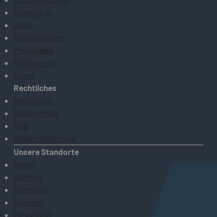
Downloads
Jobs
Kooperationen
Philosophie
Referenzen
Team
Rechtliches
Impressum
Datenschutz
AGB
Widerrufsformular
Unsere Standorte
Berlin
Bremen
Dortmund
Dresden
Düsseldorf