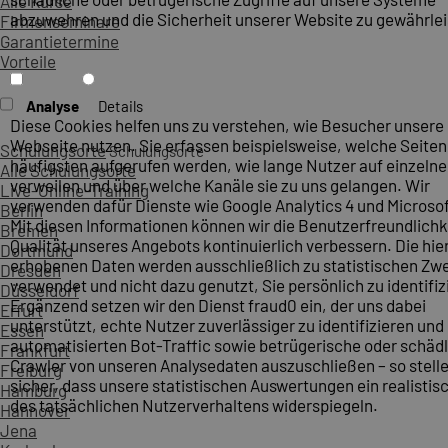
Alle Kurse
abzuwehren und die Sicherheit unserer Website zu gewährlei
Firmenseminare
Garantietermine
Vorteile
Analyse
Details
Diese Cookies helfen uns zu verstehen, wie Besucher unsere
Webseite nutzen. Sie erfassen beispielsweise, welche Seite
Schulungsorte
Schulungsorte
häufigsten aufgerufen werden, wie lange Nutzer auf einzelne
Alle Schulungsorte
verweilen und über welche Kanäle sie zu uns gelangen. Wir
Live-Online-Training
verwenden dafür Dienste wie Google Analytics 4 und Microsoft
Berlin
Mit diesen Informationen können wir die Benutzerfreundlichk
Bremen
Qualität unseres Angebots kontinuierlich verbessern. Die hie
Dortmund
erhobenen Daten werden ausschließlich zu statistischen Z
Dresden
verwendet und nicht dazu genutzt, Sie persönlich zu identifiz
Düsseldorf
Ergänzend setzen wir den Dienst fraud0 ein, der uns dabei
Erfurt
unterstützt, echte Nutzer zuverlässiger zu identifizieren und
Essen
automatisierten Bot-Traffic sowie betrügerische oder schäd
Frankfurt
Crawler von unseren Analysedaten auszuschließen – so stelle
Freiburg
sicher, dass unsere statistischen Auswertungen ein realistis
Hamburg
des tatsächlichen Nutzerverhaltens widerspiegeln.
Hannover
Jena