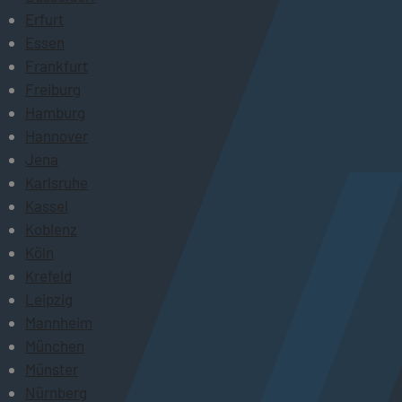
Erfurt
Essen
Frankfurt
Freiburg
Hamburg
Hannover
Jena
Karlsruhe
Kassel
Koblenz
Köln
Krefeld
Leipzig
Mannheim
München
Münster
Nürnberg