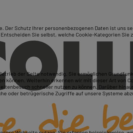
. Der Schutz Ihrer personenbezogenen Daten ist uns seh
 Entscheiden Sie selbst, welche Cookie-Kategorien Sie 
Suche
se und Access Schulungen b
 Betrieb der Seite notwendig. Sie ermöglichen Grundfun
 können. Weiterhin erkennen wir mit dieser Art von Cook
itenbesuch schneller nutzen zu können. Darüber hinaus
iche oder betrügerische Zugriffe auf unsere Systeme ab
unsere Webseite nutzen. Sie erfassen beispielsweise, w