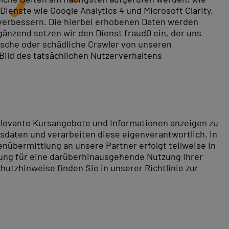
ienste wie Google Analytics 4 und Microsoft Clarity.
 verbessern. Die hierbei erhobenen Daten werden
gänzend setzen wir den Dienst fraud0 ein, der uns
bei PC-COLLEGE
in München
. Unsere praxisorientierten
rische oder schädliche Crawler von unseren
ankerstellung, der Durchführung komplexer Abfragen und
 Bild des tatsächlichen Nutzerverhaltens
 Ihrem Arbeitsalltag anwenden können. Profitieren Sie
ch
Datenmanagement
.
 beruflichen Fähigkeiten auf das nächste Level zu
relevante Kursangebote und Informationen anzeigen zu
daten und verarbeiten diese eigenverantwortlich. In
nübermittlung an unsere Partner erfolgt teilweise in
tung für eine darüberhinausgehende Nutzung Ihrer
hutzhinweise finden Sie in unserer Richtlinie zur
Sie bequem das Zentrum der bayerischen
 Sehenswürdigkeiten zählen unter anderem der
n München ist für jeden Geschmack etwas dabei. Ob