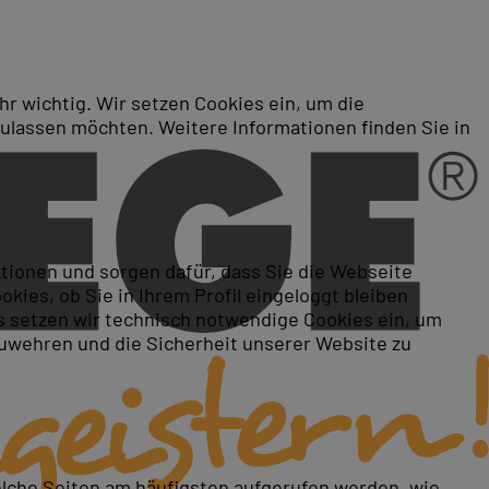
r wichtig. Wir setzen Cookies ein, um die
zulassen möchten. Weitere Informationen finden Sie in
ei PC-COLLEGE in München
ktionen und sorgen dafür, dass Sie die Webseite
ies, ob Sie in Ihrem Profil eingeloggt bleiben
 setzen wir technisch notwendige Cookies ein, um
zuwehren und die Sicherheit unserer Website zu
elche Seiten am häufigsten aufgerufen werden, wie