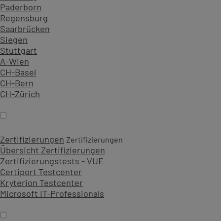
Paderborn
Regensburg
Saarbrücken
Siegen
Stuttgart
A-Wien
CH-Basel
CH-Bern
CH-Zürich
Zertifizierungen
Zertifizierungen
Übersicht Zertifizierungen
Zertifizierungstests - VUE
Certiport Testcenter
Kryterion Testcenter
Microsoft IT-Professionals