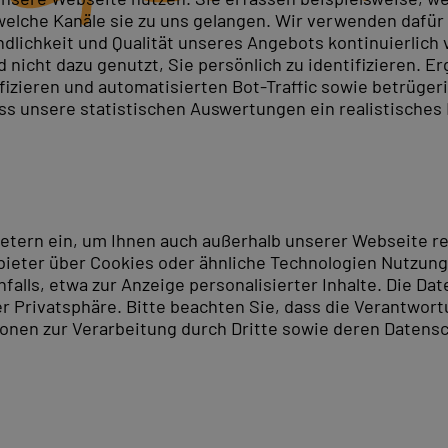
elche Kanäle sie zu uns gelangen. Wir verwenden dafür D
ndlichkeit und Qualität unseres Angebots kontinuierlich
nicht dazu genutzt, Sie persönlich zu identifizieren. Er
Access
durch unsere maßgeschneiderten
Access Kurse
ifizieren und automatisierten Bot-Traffic sowie betrüge
an Fortgeschrittene, die ihre Fähigkeiten in der Datenb
ass unsere statistischen Auswertungen ein realistisches
möchten.
 Kenntnisse und praxisnahe Techniken, die Sie direkt in
Lernumfeld und steigern Sie Ihre Kompetenzen im Berei
llen
Access Schulungen in München
anzumelden und Ihre
ietern ein, um Ihnen auch außerhalb unserer Webseite 
rbessern Sie Ihre Karrierechancen noch heute!
ieter über Cookies oder ähnliche Technologien Nutzungs
lls, etwa zur Anzeige personalisierter Inhalte. Die Date
ndort München
er Privatsphäre. Bitte beachten Sie, dass die Verantwor
tionen zur Verarbeitung durch Dritte sowie deren Datensc
Schulungsstandort in München. Von hier aus erreichen 
 Sehenswürdigkeiten zu entdecken. Zu den bekanntesten
das traditionelle Hofbräuhaus ist einen Besuch wert. I
iese Stadt ist immer einen Besuch wert.