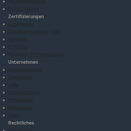
Raumvermietung
Schulungsorte
Zertifizierungen
Allgemeines
Zertifizierungstest - VUE
Certiport
Kryterion
Microsoft IT-Professionals
Unternehmen
Autorisierungen
Downloads
Jobs
Kooperationen
Philosophie
Referenzen
Team
Rechtliches
Impressum