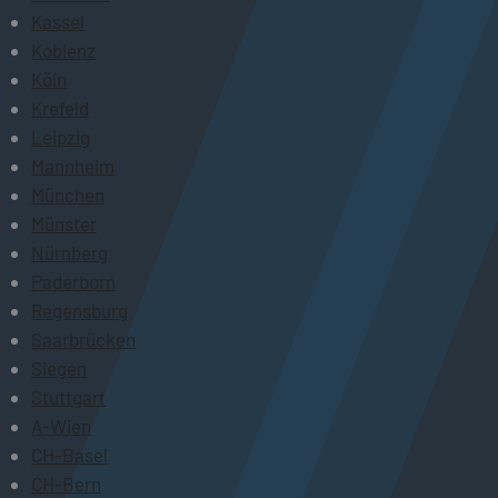
Kassel
Koblenz
Köln
Krefeld
Leipzig
Mannheim
München
Münster
Nürnberg
Paderborn
Regensburg
Saarbrücken
Siegen
Stuttgart
A-Wien
CH-Basel
CH-Bern