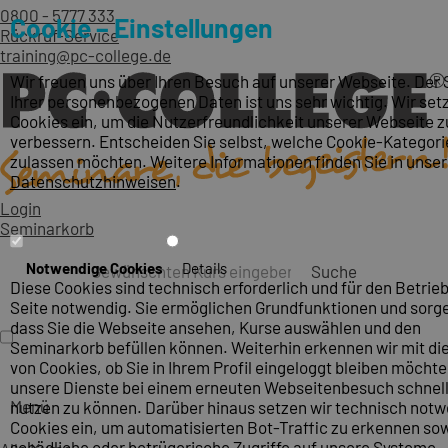
0800 - 5777 333
Cookie – Einstellungen
Rückruf-Service
training@pc-college.de
Wir freuen uns über Ihren Besuch auf unserer Webseite. Der
Ihrer personenbezogenen Daten ist uns sehr wichtig. Wir set
Cookies ein, um die Nutzerfreundlichkeit unserer Webseite z
verbessern. Entscheiden Sie selbst, welche Cookie-Kategori
zulassen möchten. Weitere Informationen finden Sie in unse
Datenschutzhinweisen
.
Login
Seminarkorb
Notwendige Cookies
Details
Suche
Diese Cookies sind technisch erforderlich und für den Betrieb
Seite notwendig. Sie ermöglichen Grundfunktionen und sorge
dass Sie die Webseite ansehen, Kurse auswählen und den
Seminarkorb befüllen können. Weiterhin erkennen wir mit die
von Cookies, ob Sie in Ihrem Profil eingeloggt bleiben möcht
unsere Dienste bei einem erneuten Webseitenbesuch schnel
Menü
nutzen zu können. Darüber hinaus setzen wir technisch not
Cookies ein, um automatisierten Bot-Traffic zu erkennen so
schädliche oder betrügerische Zugriffe auf unsere Systeme