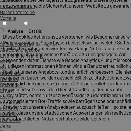
Alle Kurse
abzuwehren und die Sicherheit unserer Website zu gewährlei
Firmenseminare
Garantietermine
Vorteile
Analyse
Details
Diese Cookies helfen uns zu verstehen, wie Besucher unsere
Webseite nutzen. Sie erfassen beispielsweise, welche Seite
Schulungsorte
Schulungsorte
häufigsten aufgerufen werden, wie lange Nutzer auf einzelne
Alle Schulungsorte
verweilen und über welche Kanäle sie zu uns gelangen. Wir
Live-Online-Training
verwenden dafür Dienste wie Google Analytics 4 und Microsoft
Berlin
Mit diesen Informationen können wir die Benutzerfreundlichk
Bremen
Qualität unseres Angebots kontinuierlich verbessern. Die hie
Dortmund
erhobenen Daten werden ausschließlich zu statistischen Z
Dresden
verwendet und nicht dazu genutzt, Sie persönlich zu identifiz
Düsseldorf
Ergänzend setzen wir den Dienst fraud0 ein, der uns dabei
Erfurt
unterstützt, echte Nutzer zuverlässiger zu identifizieren und
Essen
automatisierten Bot-Traffic sowie betrügerische oder schäd
Frankfurt
Crawler von unseren Analysedaten auszuschließen – so stelle
Freiburg
sicher, dass unsere statistischen Auswertungen ein realistis
Hamburg
des tatsächlichen Nutzerverhaltens widerspiegeln.
Hannover
Jena