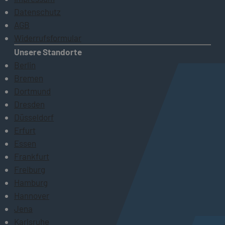
Datenschutz
AGB
Widerrufsformular
Unsere Standorte
Berlin
Bremen
Dortmund
Dresden
Düsseldorf
Erfurt
Essen
Frankfurt
Freiburg
Hamburg
Hannover
Jena
Karlsruhe