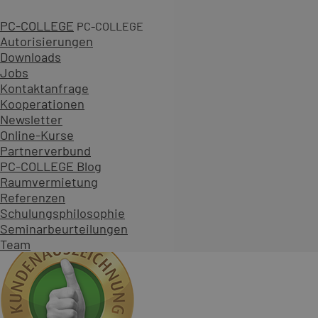
(2.844,10 € inkl. 19 % MwSt.)
Zum Kurs
PC-COLLEGE
PC-COLLEGE
als Einzel-/Firmenkurs
Autorisierungen
4 Tage
Downloads
24 Standorte
Jobs
+ Live Online Schulung
Kontaktanfrage
1 Garantietermin
Kooperationen
Zahlen, die Vertrauen schaffen - überzeugen Sie sich sel
Newsletter
Online-Kurse
234.599
Partnerverbund
Teilnehmende
PC-COLLEGE Blog
904
Raumvermietung
Seminarthemen
Referenzen
97.964
Schulungsphilosophie
Durchgeführte Seminare
Seminarbeurteilungen
Team