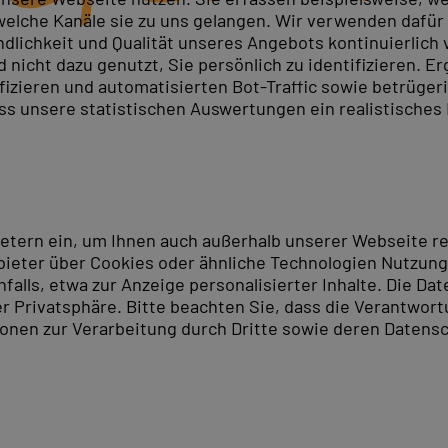
elche Kanäle sie zu uns gelangen. Wir verwenden dafür D
ndlichkeit und Qualität unseres Angebots kontinuierlich
nicht dazu genutzt, Sie persönlich zu identifizieren. Er
ifizieren und automatisierten Bot-Traffic sowie betrüge
trator Associate
ass unsere statistischen Auswertungen ein realistisches
ahtlose Benutzerumgebungen und Self-Service-Verwaltungs
ffe, um Anwendungen und Ressourcen in Azure zu verbin
ntitäten und Zugriffen verantwortlich. Sie arbeiten mi
ietern ein, um Ihnen auch außerhalb unserer Webseite 
ieter über Cookies oder ähnliche Technologien Nutzungs
lls, etwa zur Anzeige personalisierter Inhalte. Die Date
er Privatsphäre. Bitte beachten Sie, dass die Verantwor
tionen zur Verarbeitung durch Dritte sowie deren Datensc