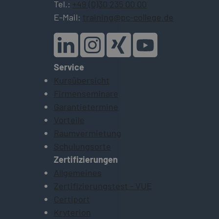
Tel.:
+49 (0)30 235 00 00
E-Mail:
training@pc-college.de
Service
Kursübersicht
Firmenseminare
Garantietermine
Vorteile
Raumvermietung
Schulungsorte
Zertifizierungen
Allgemeines
Zertifizierungstest - VUE
Certiport
Kryterion