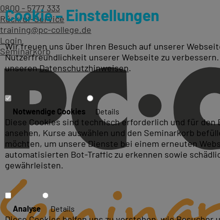
0800 - 5777 333
Cookie – Einstellungen
Rückruf-Service
training@pc-college.de
Login
Wir freuen uns über Ihren Besuch auf unserer Webseite
Seminarkorb
Nutzerfreundlichkeit unserer Webseite zu verbessern.
unseren
Datenschutzhinweisen
.
Microsoft Certified: Identi
Notwendige Cookies
Details
Diese Cookies sind technisch erforderlich und für den
bundesweit oder als Live On
ansehen, Kurse auswählen und den Seminarkorb befüllen
möchten, um unsere Dienste bei einem erneuten Webse
automatisierten Bot-Traffic zu erkennen sowie schädl
gewährleisten.
Analyse
Details
Diese Cookies helfen uns zu verstehen, wie Besucher 