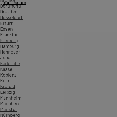
Bremen
Impressum
Dortmund
Dresden
Düsseldorf
Erfurt
Essen
Frankfurt
Freiburg
Hamburg
Bildungspartner seit 1985
Hannover
Jena
Karlsruhe
Kassel
PC-COLLEGE - Seit über 40 Jahren vertrauen Unternehme
Koblenz
Köln
Krefeld
Leipzig
Mannheim
München
Münster
Nürnberg