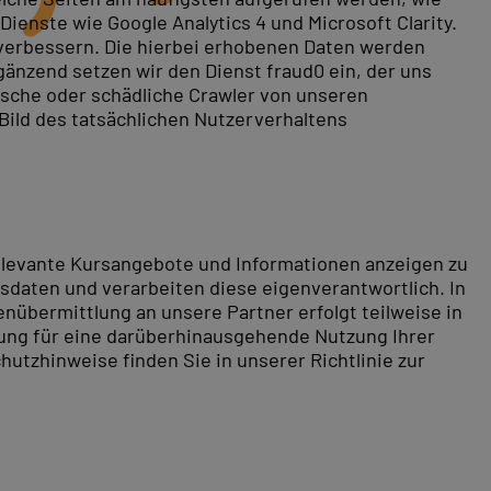
ienste wie Google Analytics 4 und Microsoft Clarity.
 verbessern. Die hierbei erhobenen Daten werden
gänzend setzen wir den Dienst fraud0 ein, der uns
rische oder schädliche Crawler von unseren
 Bild des tatsächlichen Nutzerverhaltens
funktionen für alle Benutzer bereit. Sie planen und
den. Außerdem sind sie für die Problembehandlung, das
t vielen anderen Rollen in der Organisation zusammen,
relevante Kursangebote und Informationen anzeigen zu
daten und verarbeiten diese eigenverantwortlich. In
nübermittlung an unsere Partner erfolgt teilweise in
tung für eine darüberhinausgehende Nutzung Ihrer
hutzhinweise finden Sie in unserer Richtlinie zur