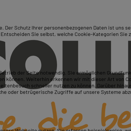
. Der Schutz Ihrer personenbezogenen Daten ist uns seh
 Entscheiden Sie selbst, welche Cookie-Kategorien Sie 
Suche
ty and Access Administrator 
 Betrieb der Seite notwendig. Sie ermöglichen Grundfun
line Training
 können. Weiterhin erkennen wir mit dieser Art von Cook
itenbesuch schneller nutzen zu können. Darüber hinaus
iche oder betrügerische Zugriffe auf unsere Systeme ab
unsere Webseite nutzen. Sie erfassen beispielsweise, w