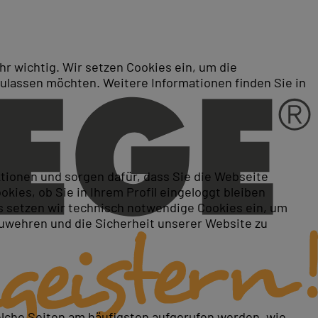
r wichtig. Wir setzen Cookies ein, um die
zulassen möchten. Weitere Informationen finden Sie in
Associate - Kurse -
ktionen und sorgen dafür, dass Sie die Webseite
ies, ob Sie in Ihrem Profil eingeloggt bleiben
 setzen wir technisch notwendige Cookies ein, um
zuwehren und die Sicherheit unserer Website zu
elche Seiten am häufigsten aufgerufen werden, wie