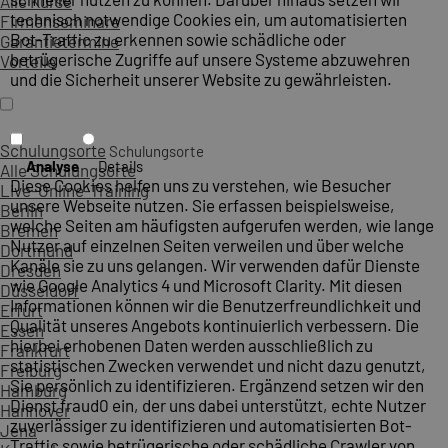
Alle Kurse
technisch notwendige Cookies ein, um automatisierten
Firmenseminare
Bot-Traffic zu erkennen sowie schädliche oder
Garantietermine
betrügerische Zugriffe auf unsere Systeme abzuwehren
Vorteile
und die Sicherheit unserer Website zu gewährleisten.
Schulungsorte
Schulungsorte
Analyse
Details
Alle Schulungsorte
Diese Cookies helfen uns zu verstehen, wie Besucher
Live-Online-Training
unsere Webseite nutzen. Sie erfassen beispielsweise,
Berlin
welche Seiten am häufigsten aufgerufen werden, wie lange
Bremen
Nutzer auf einzelnen Seiten verweilen und über welche
Dortmund
Kanäle sie zu uns gelangen. Wir verwenden dafür Dienste
Dresden
wie Google Analytics 4 und Microsoft Clarity. Mit diesen
Düsseldorf
Informationen können wir die Benutzerfreundlichkeit und
Erfurt
Qualität unseres Angebots kontinuierlich verbessern. Die
Essen
hierbei erhobenen Daten werden ausschließlich zu
Frankfurt
statistischen Zwecken verwendet und nicht dazu genutzt,
Freiburg
Sie persönlich zu identifizieren. Ergänzend setzen wir den
Hamburg
Dienst fraud0 ein, der uns dabei unterstützt, echte Nutzer
Hannover
zuverlässiger zu identifizieren und automatisierten Bot-
Jena
Traffic sowie betrügerische oder schädliche Crawler von