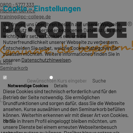
0800 - 5777 333
Cookie – Einstellungen
Rückruf-Service
training@pc-college.de
Wir freuen uns über Ihren Besuch auf unserer Webseite.
Der Schutz Ihrer personenbezogenen Daten ist uns sehr
wichtig. Wir setzen Cookies ein, um die
Nutzerfreundlichkeit unserer Webseite zu verbessern.
Entscheiden Sie selbst, welche Cookie-Kategorien Sie
zulassen möchten. Weitere Informationen finden Sie in
unseren
Datenschutzhinweisen
.
Login
Seminarkorb
Suche
Notwendige Cookies
Details
Diese Cookies sind technisch erforderlich und für den
Betrieb der Seite notwendig. Sie ermöglichen
Grundfunktionen und sorgen dafür, dass Sie die Webseite
ansehen, Kurse auswählen und den Seminarkorb befüllen
können. Weiterhin erkennen wir mit dieser Art von Cookies,
Menü
ob Sie in Ihrem Profil eingeloggt bleiben möchten, um
unsere Dienste bei einem erneuten Webseitenbesuch
schneller nutzen zu können. Darüber hinaus setzen wir