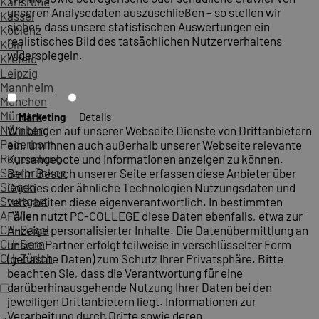
Karlsruhe
unseren Analysedaten auszuschließen – so stellen wir
Kassel
sicher, dass unsere statistischen Auswertungen ein
Koblenz
realistisches Bild des tatsächlichen Nutzerverhaltens
Köln
widerspiegeln.
Krefeld
Leipzig
Mannheim
München
Münster
Marketing
Details
Nürnberg
Wir binden auf unserer Webseite Dienste von Drittanbietern
Paderborn
ein, um Ihnen auch außerhalb unserer Webseite relevante
Regensburg
Kursangebote und Informationen anzeigen zu können.
Saarbrücken
Beim Besuch unserer Seite erfassen diese Anbieter über
Siegen
Cookies oder ähnliche Technologien Nutzungsdaten und
Stuttgart
verarbeiten diese eigenverantwortlich. In bestimmten
A-Wien
Fällen nutzt PC-COLLEGE diese Daten ebenfalls, etwa zur
CH-Basel
Anzeige personalisierter Inhalte. Die Datenübermittlung an
CH-Bern
unsere Partner erfolgt teilweise in verschlüsselter Form
CH-Zürich
(gehashte Daten) zum Schutz Ihrer Privatsphäre. Bitte
beachten Sie, dass die Verantwortung für eine
darüberhinausgehende Nutzung Ihrer Daten bei den
jeweiligen Drittanbietern liegt. Informationen zur
Verarbeitung durch Dritte sowie deren