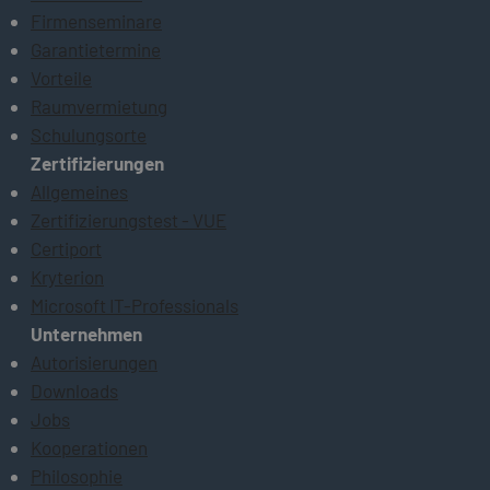
Firmenseminare
Garantietermine
Vorteile
Raumvermietung
Schulungsorte
Zertifizierungen
Allgemeines
Zertifizierungstest - VUE
Certiport
Kryterion
Microsoft IT-Professionals
Unternehmen
Autorisierungen
Downloads
Jobs
Kooperationen
Philosophie