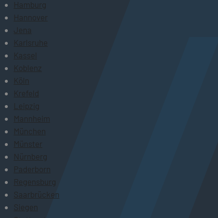
Hamburg
Hannover
Jena
Karlsruhe
Kassel
Koblenz
Köln
Krefeld
Leipzig
Mannheim
München
Münster
Nürnberg
Paderborn
Regensburg
Saarbrücken
Siegen